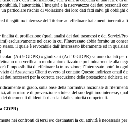
onibilità, l’autenticità, l’integrità e la riservatezza dei dati personali co
 un particolare rischio di violazione dei loro dati fatti salvi gli obbligh
e ed il legittimo interesse del Titolare ad effettuare trattamenti inerenti a
r finalità di profilazione (quali analisi dei dati trasmessi e dei Servizi/P
mi) esclusivamente nel caso in cui l’Interessato abbia fornito un consenso
 stesso, il quale è revocabile dall’Interessato liberamente ed in qualsia
)
particolari (Art 9 GDPR) o giudiziari (Art 10 GDPR) saranno trattati per 
ffettuano una verifica in modo automatizzato e preliminarmente alla nego
erà l’impossibilità di effettuare la transazione; l’Interessato potrà in 
rvizio di Assistenza Clienti ovvero al contatto
Questo indirizzo email è p
za dei dati necessari per la corretta esecuzione della prestazione richiesta
giuridicamente in grado, sulla base della normativa nazionale di riferiment
rvizi, attua misure di prevenzione a tutela del suo legittimo interesse, qua
vi dei documenti di identità rilasciati dalle autorità competenti.
omma GDPR)
te nei confronti di terzi e/o destinatari la cui attività è necessaria per 