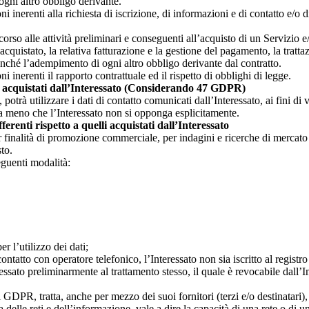
ogni altro obbligo derivante.
i inerenti alla richiesta di iscrizione, di informazioni e di contatto e/o d
corso alle attività preliminari e conseguenti all’acquisto di un Servizio e
cquistato, la relativa fatturazione e la gestione del pagamento, la trattaz
nonché l’adempimento di ogni altro obbligo derivante dal contratto.
i inerenti il rapporto contrattuale ed il rispetto di obblighi di legge.
lli acquistati dall’Interessato (Considerando 47 GDPR)
potrà utilizzare i dati di contatto comunicati dall’Interessato, ai fini di 
a, a meno che l’Interessato non si opponga esplicitamente.
erenti rispetto a quelli acquistati dall’Interessato
er finalità di promozione commerciale, per indagini e ricerche di mercato 
to.
eguenti modalità:
r l’utilizzo dei dati;
ontatto con operatore telefonico, l’Interessato non sia iscritto al registr
eressato preliminarmente al trattamento stesso, il quale è revocabile dall
DPR, tratta, anche per mezzo dei suoi fornitori (terzi e/o destinatari), i 
 delle reti e dell’informazione, vale a dire la capacità di una rete o di u