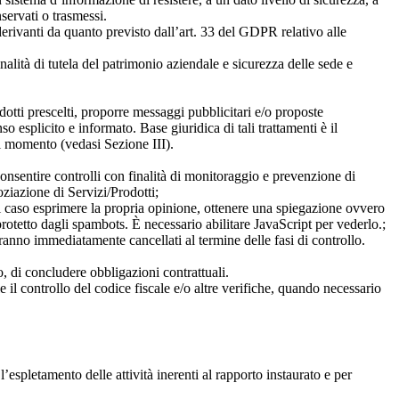
nservati o trasmessi.
i derivanti da quanto previsto dall’art. 33 del GDPR relativo alle
 finalità di tutela del patrimonio aziendale e sicurezza delle sede e
rodotti prescelti, proporre messaggi pubblicitari e/o proposte
 esplicito e informato. Base giuridica di tali trattamenti è il
si momento (vedasi Sezione III).
consentire controlli con finalità di monitoraggio e prevenzione di
ziazione di Servizi/Prodotti;
ogni caso esprimere la propria opinione, ottenere una spiegazione ovvero
rotetto dagli spambots. È necessario abilitare JavaScript per vederlo.
;
 saranno immediatamente cancellati al termine delle fasi di controllo.
o, di concludere obbligazioni contrattuali.
le il controllo del codice fiscale e/o altre verifiche, quando necessario
l’espletamento delle attività inerenti al rapporto instaurato e per