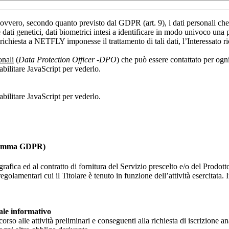
”, ovvero, secondo quanto previsto dal GDPR (art. 9), i dati personali che r
ati genetici, dati biometrici intesi a identificare in modo univoco una pers
 richiesta a NETFLY imponesse il trattamento di tali dati, l’Interessato 
onali
(
Data Protection Officer -DPO
) che può essere contattato per ogn
bilitare JavaScript per vederlo.
bilitare JavaScript per vederlo.
1° comma GDPR)
grafica ed al contratto di fornitura del Servizio prescelto e/o del Prodotto
regolamentari cui il Titolare è tenuto in funzione dell’attività esercitata
iale informativo
corso alle attività preliminari e conseguenti alla richiesta di iscrizione an