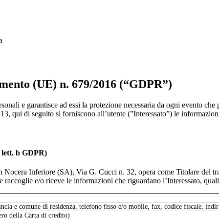
a
olamento (UE) n. 679/2016 (“GDPR”)
rsonali e garantisce ad essi la protezione necessaria da ogni evento che
 qui di seguito si forniscono all’utente (”Interessato”) le informazioni r
, lett. b GDPR)
in Nocera Inferiore (SA), Via G. Cucci n. 32, opera come Titolare del tra
e raccoglie e/o riceve le informazioni che riguardano l’Interessato, quali
ncia e comune di residenza, telefono fisso e/o mobile, fax, codice fiscale, indir
ro della Carta di credito)