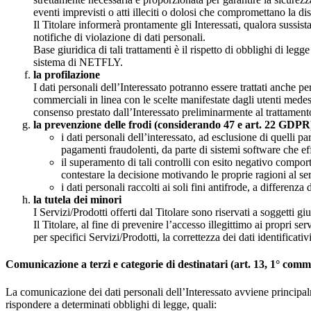
eventi imprevisti o atti illeciti o dolosi che compromettano la disp
Il Titolare informerà prontamente gli Interessati, qualora sussista
notifiche di violazione di dati personali.
Base giuridica di tali trattamenti è il rispetto di obblighi di legg
sistema di NETFLY.
la profilazione
I dati personali dell’Interessato potranno essere trattati anche pe
commerciali in linea con le scelte manifestate dagli utenti medesi
consenso prestato dall’Interessato preliminarmente al trattamento
la prevenzione delle frodi (considerando 47 e art. 22 GDPR
i dati personali dell’interessato, ad esclusione di quelli 
pagamenti fraudolenti, da parte di sistemi software che e
il superamento di tali controlli con esito negativo comport
contestare la decisione motivando le proprie ragioni al se
i dati personali raccolti ai soli fini antifrode, a differen
la tutela dei minori
I Servizi/Prodotti offerti dal Titolare sono riservati a soggetti 
Il Titolare, al fine di prevenire l’accesso illegittimo ai propri se
per specifici Servizi/Prodotti, la correttezza dei dati identificati
Comunicazione a terzi e categorie di destinatari (art. 13, 1° c
La comunicazione dei dati personali dell’Interessato avviene principalmen
rispondere a determinati obblighi di legge, quali: