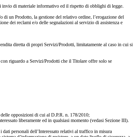
i invio di materiale informativo ed il rispetto di obblighi di legge.
/o di un Prodotto, la gestione del relativo ordine, l’erogazione del
ione dei reclami e/o delle segnalazioni al servizio di assistenza e
vendita diretta di propri Servizi/Prodotti, limitatamente al caso in cui si
con riguardo a Servizi/Prodotti che il Titolare offre solo se
o delle opposizioni di cui al D.P.R. n. 178/2010;
’Interessato liberamente ed in qualsiasi momento (vedasi Sezione III).
dati personali dell’Interessato relativi al traffico in misura
n sistema d’informazione di resistere, a un dato livello di sicurezza, a