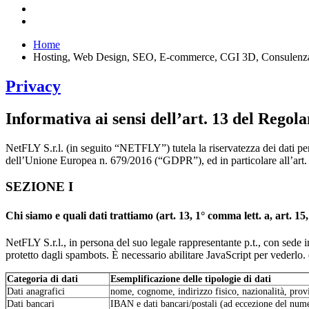
Home
Hosting, Web Design, SEO, E-commerce, CGI 3D, Consulenz
Privacy
Informativa ai sensi dell’art. 13 del Reg
NetFLY S.r.l. (in seguito “NETFLY”) tutela la riservatezza dei dati pe
dell’Unione Europea n. 679/2016 (“GDPR”), ed in particolare all’art. 13,
SEZIONE I
Chi siamo e quali dati trattiamo (art. 13, 1° comma lett. a, art. 15
NetFLY S.r.l., in persona del suo legale rappresentante p.t., con sede 
protetto dagli spambots. È necessario abilitare JavaScript per vederlo.
Categoria di dati
Esemplificazione delle tipologie di dati
Dati anagrafici
nome, cognome, indirizzo fisico, nazionalità, provi
Dati bancari
IBAN e dati bancari/postali (ad eccezione del nume