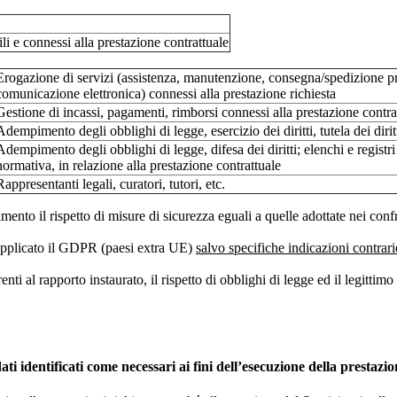
i e connessi alla prestazione contrattuale
Erogazione di servizi (assistenza, manutenzione, consegna/spedizione prodo
comunicazione elettronica) connessi alla prestazione richiesta
Gestione di incassi, pagamenti, rimborsi connessi alla prestazione contra
Adempimento degli obblighi di legge, esercizio dei diritti, tutela dei dirit
Adempimento degli obblighi di legge, difesa dei diritti; elenchi e registri
normativa, in relazione alla prestazione contrattuale
Rappresentanti legali, curatori, tutori, etc.
amento il rispetto di misure di sicurezza eguali a quelle adottate nei conf
 è applicato il GDPR (paesi extra UE)
salvo specifiche indicazioni contrar
nti al rapporto instaurato, il rispetto di obblighi di legge ed il legittimo 
ati identificati come necessari ai fini dell’esecuzione della prestaz