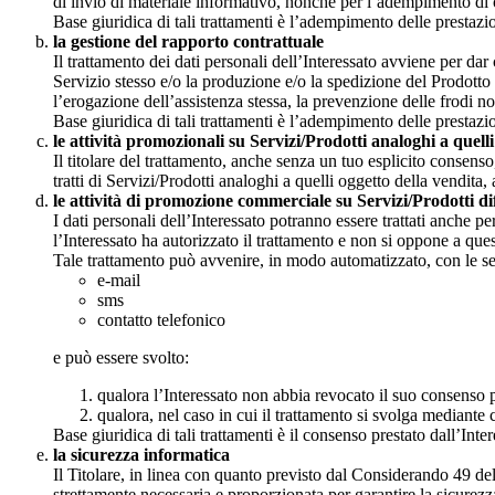
di invio di materiale informativo, nonché per l’adempimento di 
Base giuridica di tali trattamenti è l’adempimento delle prestazion
la gestione del rapporto contrattuale
Il trattamento dei dati personali dell’Interessato avviene per dar 
Servizio stesso e/o la produzione e/o la spedizione del Prodotto a
l’erogazione dell’assistenza stessa, la prevenzione delle frodi 
Base giuridica di tali trattamenti è l’adempimento delle prestazion
le attività promozionali su Servizi/Prodotti analoghi a que
Il titolare del trattamento, anche senza un tuo esplicito consenso, 
tratti di Servizi/Prodotti analoghi a quelli oggetto della vendit
le attività di promozione commerciale su Servizi/Prodotti diff
I dati personali dell’Interessato potranno essere trattati anche p
l’Interessato ha autorizzato il trattamento e non si oppone a ques
Tale trattamento può avvenire, in modo automatizzato, con le s
e-mail
sms
contatto telefonico
e può essere svolto:
qualora l’Interessato non abbia revocato il suo consenso pe
qualora, nel caso in cui il trattamento si svolga mediante c
Base giuridica di tali trattamenti è il consenso prestato dall’Int
la sicurezza informatica
Il Titolare, in linea con quanto previsto dal Considerando 49 del G
strettamente necessaria e proporzionata per garantire la sicurezza