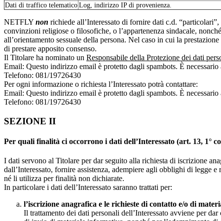
Dati di traffico telematico
Log, indirizzo IP di provenienza.
NETFLY
non
richiede all’Interessato di fornire dati c.d. “particolari
convinzioni religiose o filosofiche, o l’appartenenza sindacale, nonché d
all’orientamento sessuale della persona. Nel caso in cui la prestazione
di prestare apposito consenso.
Il Titolare ha nominato un
Responsabile della Protezione dei dati pers
Email:
Questo indirizzo email è protetto dagli spambots. È necessario a
Telefono: 081/19726430
Per ogni informazione o richiesta l’Interessato potrà contattare:
Email:
Questo indirizzo email è protetto dagli spambots. È necessario a
Telefono: 081/19726430
SEZIONE II
Per quali finalità ci occorrono i dati dell’Interessato (art. 13, 
I dati servono al Titolare per dar seguito alla richiesta di iscrizione ana
dall’Interessato, fornire assistenza, adempiere agli obblighi di legge e 
né li utilizza per finalità non dichiarate.
In particolare i dati dell’Interessato saranno trattati per:
l’iscrizione anagrafica e le richieste di contatto e/o di mater
Il trattamento dei dati personali dell’Interessato avviene per dar 